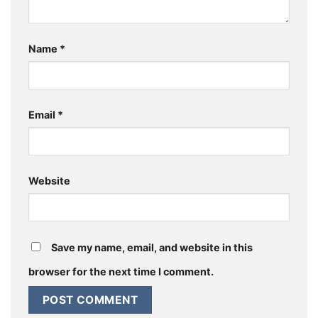
Name
*
Email
*
Website
Save my name, email, and website in this
browser for the next time I comment.