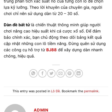
trung phân tích xác suất nổ của từng con lô để chọn
lựa kỹ lưỡng. Theo lời khuyên của chuyên gia, người
chơi chỉ nên sử dụng dàn từ 20 – 30 số.
Dàn đề bất tử
là chiến thuật thông minh giúp người
chơi nâng cao hiệu suất khi cá cược xổ số. Để đảm
bảo chính xác, bạn chủ động theo dõi bảng kết quả
cập nhật những con lô tiềm năng. Đừng quên sử dụng
các công cụ hỗ trợ từ
BJ88
để xây dựng dàn nhanh
chóng, hiệu quả.
This entry was posted in
Lô Đề
. Bookmark the
permalink
.
ADMIN