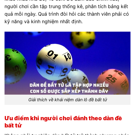
người chơi cần tập trung thống kê, phân tích bảng kết
quả mỗi ngày. Quá trình đòi hỏi các thành viên phải có
kỹ năng và kinh nghiệm nhất định.
Giải thích về khái niệm dàn lô đề bất tử
Ưu điểm khi người chơi đánh theo dàn đề
bất tử