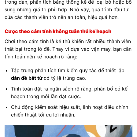
trong dàn, phân tích bảng thống kê để loại bỏ hoặc bổ
sung những giá trị phù hợp. Nhờ vậy, quá trình đầu tư
của các thành viên trở nên an toàn, hiệu quả hơn.
Cược theo cảm tính không tuân thủ kế hoạch
Chơi theo cảm tính là kẻ thù khiến rất nhiều thành viên
thất bại trong lô đề. Thay vì dựa vào vận may, bạn cần
tính toán nên kế hoạch rõ ràng:
Tập trung phân tích tìm kiếm quy tắc để thiết lập
dàn đề bất tử
có tỷ lệ trúng cao.
Tính toán đặt ra ngân sách rõ ràng, phân bổ có kế
hoạch trong mỗi lần đặt cược.
Chủ động kiểm soát hiệu suất, linh hoạt điều chỉnh
chiến thuật tối ưu lợi nhuận.