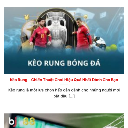
Kèo Rung – Chiến Thuật Chơi Hiệu Quả Nhất Dành Cho Bạn
Kèo rung là một lựa chọn hấp dẫn dành cho những người mới
bắt đầu [...]