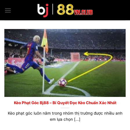
Skip
to
content
Kèo Phạt Góc Bj88 – Bí Quyết Đọc Kèo Chuẩn Xác Nhất
Kèo phạt góc luôn nằm trong nhóm thị trường được nhiều anh
em lựa chọn [...]